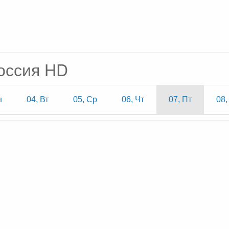
оссия HD
н
04, Вт
05, Ср
06, Чт
07, Пт
08,