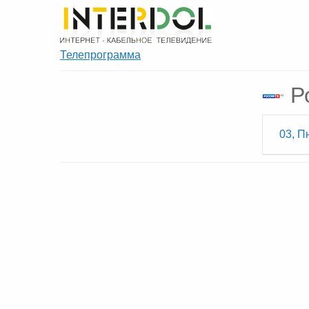
Телепрограмма
Р
03, П